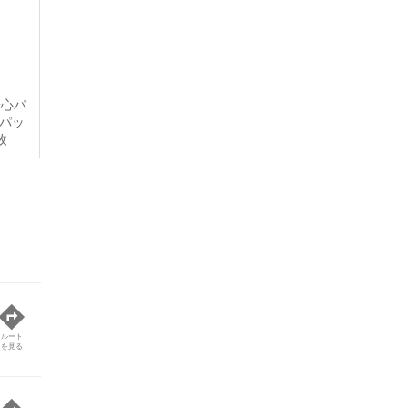
安心パ
パッ
枚
ルート
を見る