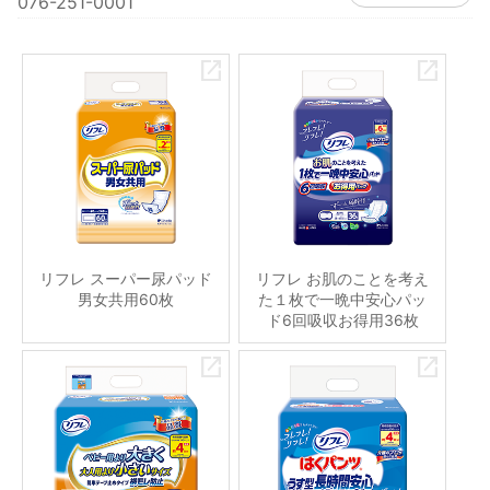
076-251-0001
リフレ スーパー尿パッド
リフレ お肌のことを考え
男女共用60枚
た１枚で一晩中安心パッ
ド6回吸収お得用36枚