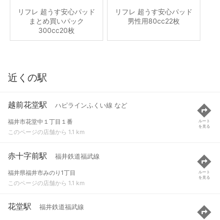
リフレ 超うす安心パッド
リフレ 超うす安心パッド
まとめ買いパック
男性用80cc22枚
300cc20枚
近くの駅
越前花堂駅
ハピラインふくい線 など
福井市花堂中１丁目１番
ルート
を見る
このページの店舗から 1.1 km
赤十字前駅
福井鉄道福武線
福井県福井市みのり1丁目
ルート
を見る
このページの店舗から 1.1 km
花堂駅
福井鉄道福武線