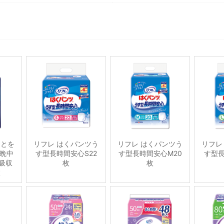
ことを
リフレ はくパンツう
リフレ はくパンツう
リフレ
晩中
す型長時間安心S22
す型長時間安心M20
す型長
吸収
枚
枚
枚