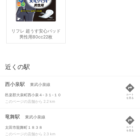
リフレ 超うす安心パッド
男性用80cc22枚
近くの駅
西小泉駅
東武小泉線
邑楽郡大泉町西小泉４-３１-１０
ルート
を見る
このページの店舗から 2.2 km
竜舞駅
東武小泉線
太田市龍舞町１８３８
ルート
を見る
このページの店舗から 2.3 km