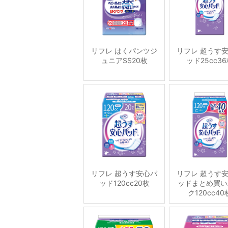
リフレ はくパンツジ
リフレ 超うす
ュニアSS20枚
ッド25cc3
リフレ 超うす安心パ
リフレ 超うす
ッド120cc20枚
ッドまとめ買い
ク120cc40