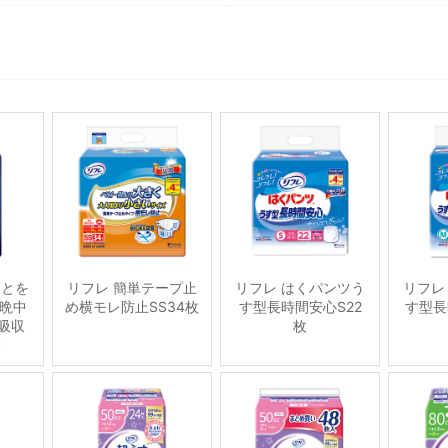
ことを
リフレ 簡単テープ止
リフレ はくパンツう
リフレ
晩中
め横モレ防止SS34枚
す型長時間安心S22
す型長
吸収
枚
枚