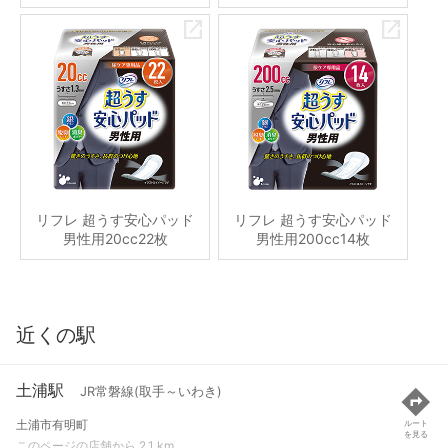
リフレ 超うす安心パッド
リフレ 超うす安心パッド
男性用20cc22枚
男性用200cc14枚
近くの駅
土浦駅
JR常磐線(取手～いわき)
土浦市有明町
ルート
を見る
このページの店舗から 2.1 km