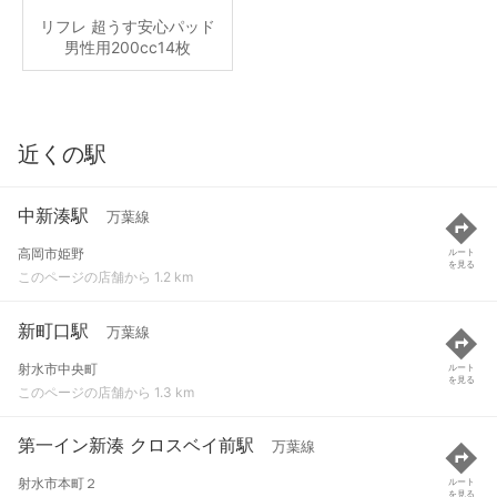
リフレ 超うす安心パッド
男性用200cc14枚
近くの駅
中新湊駅
万葉線
高岡市姫野
ルート
を見る
このページの店舗から 1.2 km
新町口駅
万葉線
射水市中央町
ルート
を見る
このページの店舗から 1.3 km
第一イン新湊 クロスベイ前駅
万葉線
射水市本町２
ルート
を見る