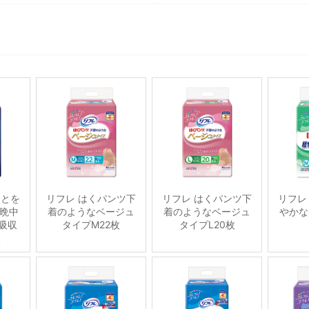
ことを
リフレ はくパンツ下
リフレ はくパンツ下
リフレ
晩中
着のようなベージュ
着のようなベージュ
やかな
吸収
タイプM22枚
タイプL20枚
枚