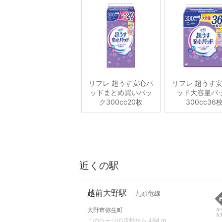
リフレ 超うす安心パ
リフレ 超うす
ッドまとめ買いパッ
ッド大容量パ
ク300cc20枚
300cc36
近くの駅
越前大野駅
九頭竜線
大野市弥生町
ル
を
このページの店舗から 494 m