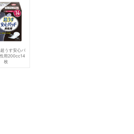
 超うす安心パ
用200cc14
枚