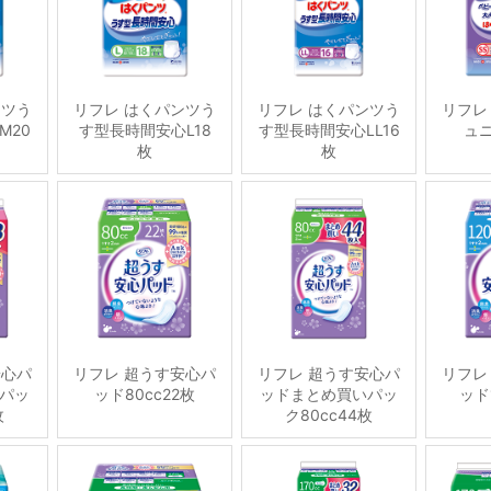
ンツう
リフレ はくパンツう
リフレ はくパンツう
リフレ
M20
す型長時間安心L18
す型長時間安心LL16
ュニ
枚
枚
安心パ
リフレ 超うす安心パ
リフレ 超うす安心パ
リフレ
パッ
ッド80cc22枚
ッドまとめ買いパッ
ッド
枚
ク80cc44枚