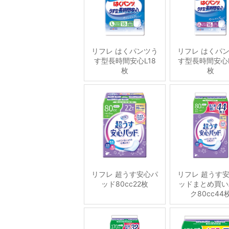
リフレ はくパンツう
リフレ はくパ
す型長時間安心L18
す型長時間安心L
枚
枚
リフレ 超うす安心パ
リフレ 超うす
ッド80cc22枚
ッドまとめ買い
ク80cc44