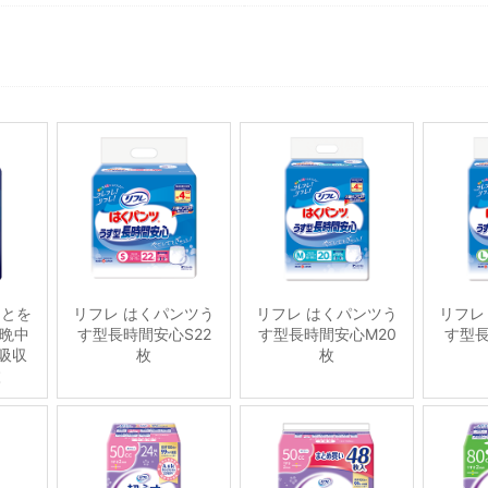
ことを
リフレ はくパンツう
リフレ はくパンツう
リフレ
晩中
す型長時間安心S22
す型長時間安心M20
す型長
吸収
枚
枚
枚