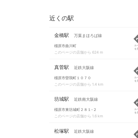
近くの駅
金橋駅
万葉まほろば線
橿原市曲川町
ル
を
このページの店舗から 624 m
真菅駅
近鉄大阪線
橿原市曽我町１０７０
ル
を
このページの店舗から 1.4 km
坊城駅
近鉄南大阪線
橿原市東坊城町２８１-２
ル
を
このページの店舗から 1.6 km
松塚駅
近鉄大阪線