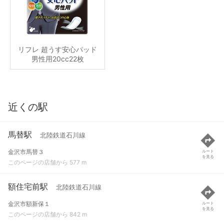
リフレ 超うす安心パッド
男性用20cc22枚
近くの駅
馬替駅
北陸鉄道石川線
金沢市馬替３
ルート
を見る
このページの店舗から 577 m
額住宅前駅
北陸鉄道石川線
金沢市額新保１
ルート
を見る
このページの店舗から 842 m