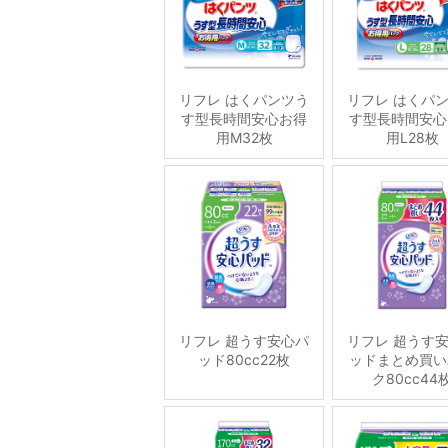
リフレ はくパンツう
リフレ はくパ
す型長時間安心お得
す型長時間安心
用M32枚
用L28枚
リフレ 超うす安心パ
リフレ 超うす
ッド80cc22枚
ッドまとめ買い
ク80cc44