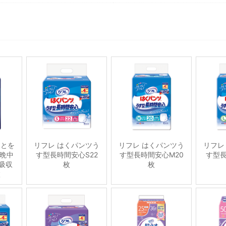
ことを
リフレ はくパンツう
リフレ はくパンツう
リフレ
晩中
す型長時間安心S22
す型長時間安心M20
す型長
吸収
枚
枚
枚