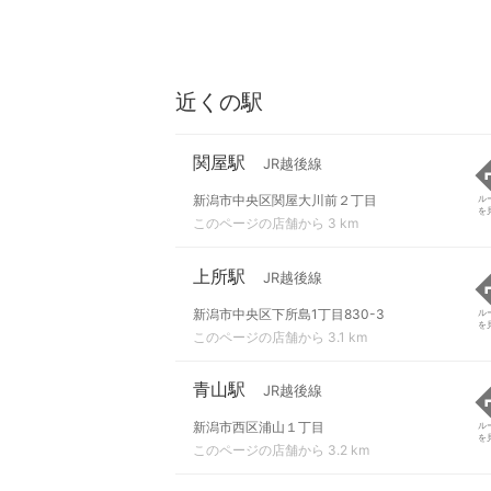
近くの駅
関屋駅
JR越後線
新潟市中央区関屋大川前２丁目
ル
を
このページの店舗から 3 km
上所駅
JR越後線
新潟市中央区下所島1丁目830-3
ル
を
このページの店舗から 3.1 km
青山駅
JR越後線
新潟市西区浦山１丁目
ル
を
このページの店舗から 3.2 km