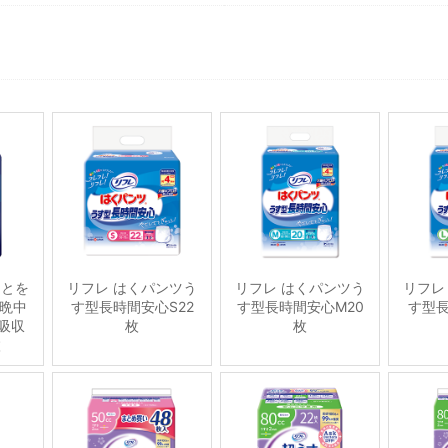
ことを
リフレ はくパンツう
リフレ はくパンツう
リフレ
晩中
す型長時間安心S22
す型長時間安心M20
す型長
吸収
枚
枚
枚