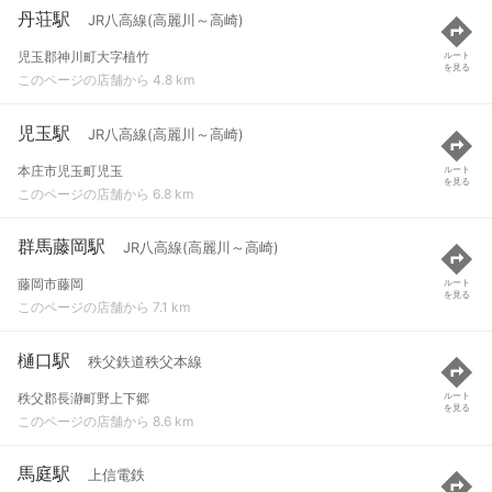
丹荘駅
JR八高線(高麗川～高崎)
児玉郡神川町大字植竹
ルート
を見る
このページの店舗から 4.8 km
児玉駅
JR八高線(高麗川～高崎)
本庄市児玉町児玉
ルート
を見る
このページの店舗から 6.8 km
群馬藤岡駅
JR八高線(高麗川～高崎)
藤岡市藤岡
ルート
を見る
このページの店舗から 7.1 km
樋口駅
秩父鉄道秩父本線
秩父郡長瀞町野上下郷
ルート
を見る
このページの店舗から 8.6 km
馬庭駅
上信電鉄