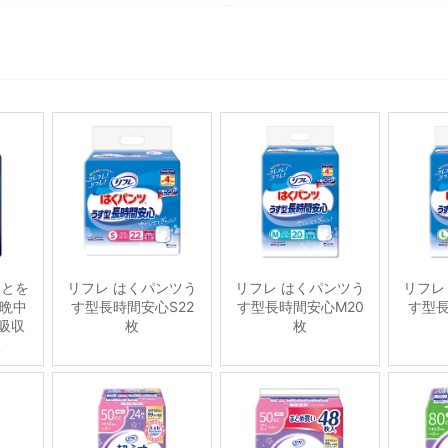
ことを
リフレ はくパンツう
リフレ はくパンツう
リフレ
晩中
す型長時間安心S22
す型長時間安心M20
す型長
吸収
枚
枚
枚