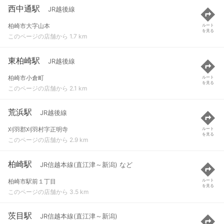
西中通駅
JR越後線
柏崎市大字山本
ルート
を見る
このページの店舗から 1.7 km
東柏崎駅
JR越後線
柏崎市小倉町
ルート
を見る
このページの店舗から 2.1 km
荒浜駅
JR越後線
刈羽郡刈羽村字正明寺
ルート
を見る
このページの店舗から 2.9 km
柏崎駅
JR信越本線(直江津～新潟) など
柏崎市駅前１丁目
ルート
を見る
このページの店舗から 3.5 km
茨目駅
JR信越本線(直江津～新潟)