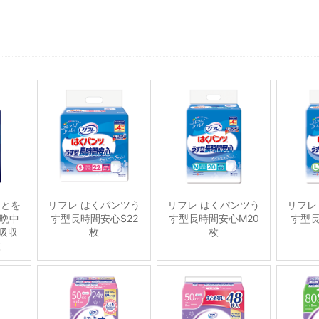
ことを
リフレ はくパンツう
リフレ はくパンツう
リフレ
晩中
す型長時間安心S22
す型長時間安心M20
す型長
吸収
枚
枚
枚