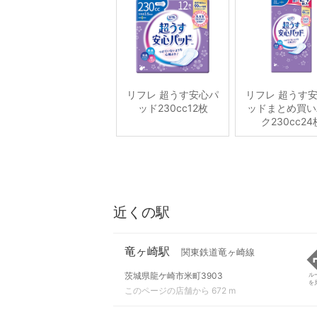
リフレ 超うす安心パ
リフレ 超うす
ッド230cc12枚
ッドまとめ買い
ク230cc24
近くの駅
竜ヶ崎駅
関東鉄道竜ヶ崎線
茨城県龍ケ崎市米町3903
ル
を
このページの店舗から 672 m