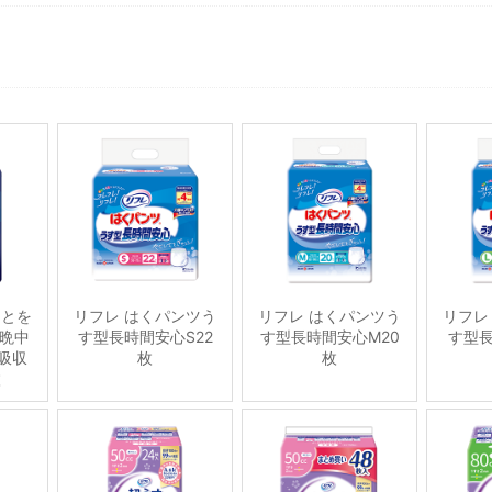
ことを
リフレ はくパンツう
リフレ はくパンツう
リフレ
晩中
す型長時間安心S22
す型長時間安心M20
す型長
吸収
枚
枚
枚