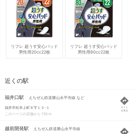
リフレ 超うす安心パッド
リフレ 超うす安心パッド
男性用20cc22枚
男性用80cc22枚
近くの駅
福井口駅
えちぜん鉄道勝山永平寺線 など
福井市松本上町８字１３-１
ルート
を見る
このページの店舗から 156 m
越前開発駅
えちぜん鉄道勝山永平寺線