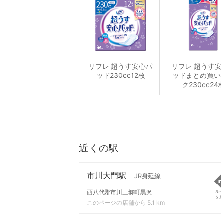
リフレ 超うす安心パ
リフレ 超うす
ッド230cc12枚
ッドまとめ買い
ク230cc24
近くの駅
市川大門駅
JR身延線
西八代郡市川三郷町黒沢
ル
を
このページの店舗から 5.1 km