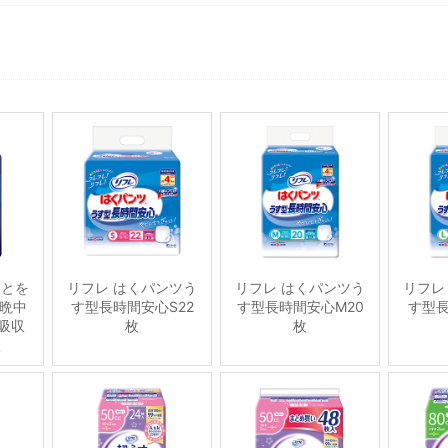
ことを
リフレ はくパンツう
リフレ はくパンツう
リフレ
晩中
す型長時間安心S22
す型長時間安心M20
す型長
吸収
枚
枚
枚