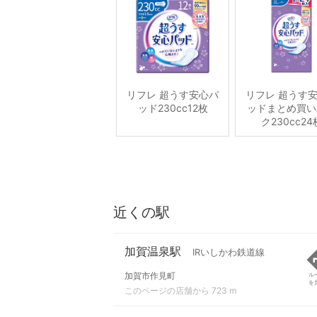
リフレ 超うす安心パ
リフレ 超うす
ッド230cc12枚
ッドまとめ買い
ク230cc24
近くの駅
加賀温泉駅
IRいしかわ鉄道線
加賀市作見町
ル
を
このページの店舗から 723 m