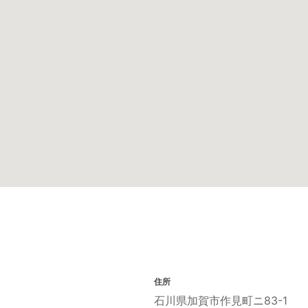
住所
石川県加賀市作見町ニ83-1