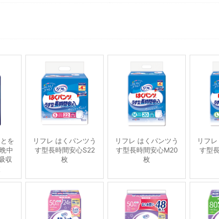
ことを
リフレ はくパンツう
リフレ はくパンツう
リフレ
晩中
す型長時間安心S22
す型長時間安心M20
す型長
吸収
枚
枚
枚