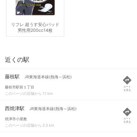
リフレ 超うす安心パッド
男性用200cc14枚
近くの駅
藤枝駅
JR東海道本線(熱海～浜松)
藤枝市駅前１丁目
ルート
を見る
このページの店舗から 1.1 km
西焼津駅
JR東海道本線(熱海～浜松)
焼津市小屋敷
ルート
を見る
このページの店舗から 2.3 km