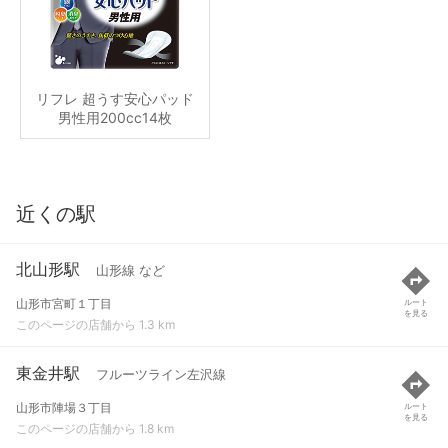
リフレ 超うす安心パッド
男性用200cc14枚
近くの駅
北山形駅
山形線 など
山形市宮町１丁目
ルート
を見る
このページの店舗から 1.3 km
東金井駅
フルーツライン左沢線
山形市陣場３丁目
ルート
を見る
このページの店舗から 1.8 km