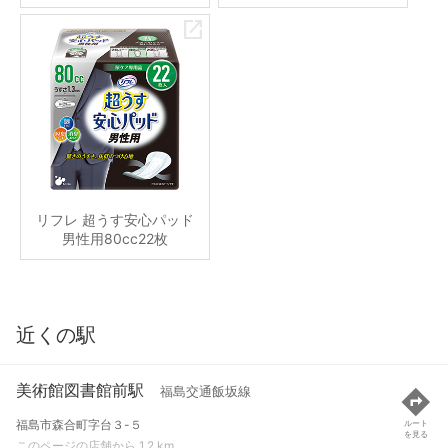
リフレ 超うす安心パッド
男性用80cc22枚
近くの駅
美術館図書館前駅
福島交通飯坂線
福島市森合町字台３-５
ルート
を見る
このページの店舗から 1.2 km