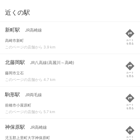
近くの駅
新町駅
JR高崎線
高崎市新町
ルート
を見る
このページの店舗から 3.9 km
北藤岡駅
JR八高線(高麗川～高崎)
藤岡市立石
ルート
を見る
このページの店舗から 4.7 km
駒形駅
JR両毛線
前橋市小屋原町
ルート
を見る
このページの店舗から 5.7 km
神保原駅
JR高崎線
児玉郡上里町大字神保原町
ルート