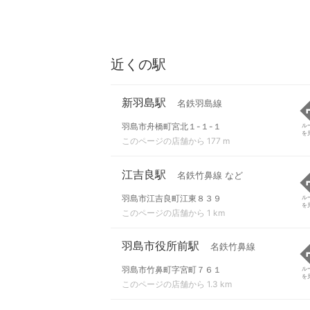
近くの駅
新羽島駅
名鉄羽島線
羽島市舟橋町宮北１-１-１
ル
を
このページの店舗から 177 m
江吉良駅
名鉄竹鼻線 など
羽島市江吉良町江東８３９
ル
を
このページの店舗から 1 km
羽島市役所前駅
名鉄竹鼻線
羽島市竹鼻町字宮町７６１
ル
を
このページの店舗から 1.3 km