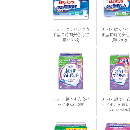
リフレ はくパンツう
リフレ はくパ
す型長時間安心お得
す型長時間安心
用M32枚
用L28枚
リフレ 超うす安心パ
リフレ 超うす
ッド80cc22枚
ッドまとめ買い
ク80cc44