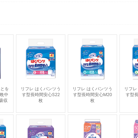
ことを
リフレ はくパンツう
リフレ はくパンツう
リフレ
晩中
す型長時間安心S22
す型長時間安心M20
す型長
吸収
枚
枚
枚