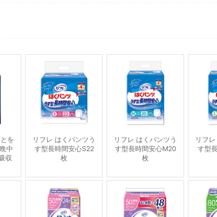
ことを
リフレ はくパンツう
リフレ はくパンツう
リフレ
晩中
す型長時間安心S22
す型長時間安心M20
す型長
吸収
枚
枚
枚