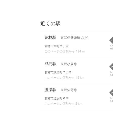
近くの駅
館林駅
東武伊勢崎線 など
館林市本町２丁目
ル
を
このページの店舗から 484 m
成島駅
東武小泉線
館林市成島町７１５
ル
を
このページの店舗から 1.5 km
渡瀬駅
東武佐野線
館林市足次町６５
ル
を
このページの店舗から 2 km