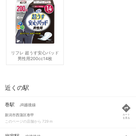
リフレ 超うす安心パッド
男性用200cc14枚
近くの駅
巻駅
JR越後線
新潟市西蒲区巻甲
ルート
を見る
このページの店舗から 729 m
岩室駅