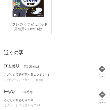
リフレ 超うす安心パッド
男性用200cc14枚
近くの駅
阿左美駅
東武桐生線
みどり市笠懸町阿左美１０５７-４
ルート
を見る
このページの店舗から 1.9 km
岩宿駅
JR両毛線
みどり市笠懸町阿左美
ルート
を見る
このページの店舗から 2.2 km