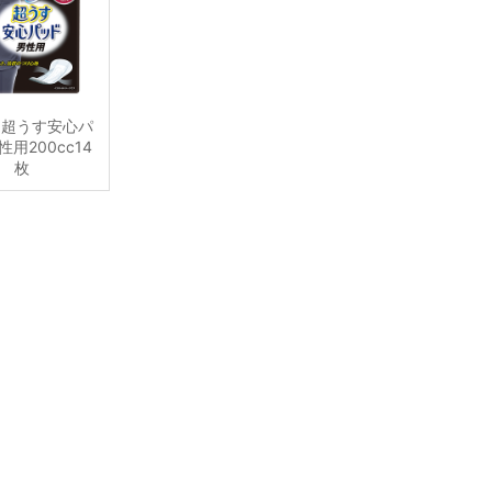
 超うす安心パ
用200cc14
枚