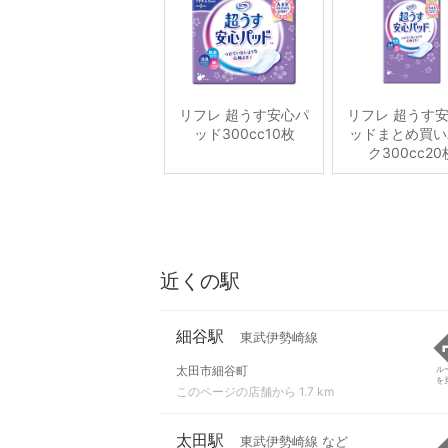
リフレ 超うす安心パ
リフレ 超うす
ッド300cc10枚
ッドまとめ買い
ク300cc20
近くの駅
細谷駅
東武伊勢崎線
太田市細谷町
ル
を
このページの店舗から 1.7 km
太田駅
東武伊勢崎線 など