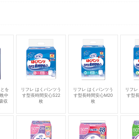
ことを
リフレ はくパンツう
リフレ はくパンツう
リフレ
晩中
す型長時間安心S22
す型長時間安心M20
す型長
吸収
枚
枚
枚