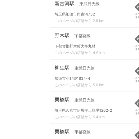
新古河駅
東武日光線
埼玉県加須市向古河732
ル
を
このページの店舗から 2.9 km
野木駅
宇都宮線
下都賀郡野木町大字丸林
ル
を
このページの店舗から 4.6 km
柳生駅
東武日光線
加須市小野袋1834-4
ル
を
このページの店舗から 5.6 km
栗橋駅
東武日光線
埼玉県久喜市伊坂字土取場1202-2
ル
を
このページの店舗から 6.4 km
栗橋駅
宇都宮線