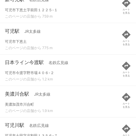
可児市下恵土字前田１２２５-１
ルート
を見る
このページの店舗から 759 m
可児駅
JR太多線
可児市下恵土
ルート
を見る
このページの店舗から 775 m
日本ライン今渡駅
名鉄広見線
可児市今渡字野市場４０６-２
ルート
を見る
このページの店舗から 1.2 km
美濃川合駅
JR太多線
美濃加茂市川合町
ルート
を見る
このページの店舗から 1.9 km
可児川駅
名鉄広見線
可児市土田字北割田１３５６-７
ルート