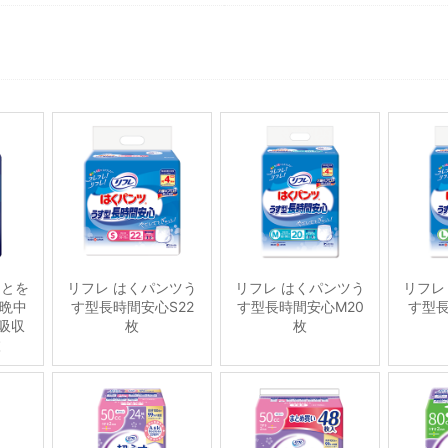
ことを
リフレ はくパンツう
リフレ はくパンツう
リフレ
晩中
す型長時間安心S22
す型長時間安心M20
す型長
吸収
枚
枚
枚