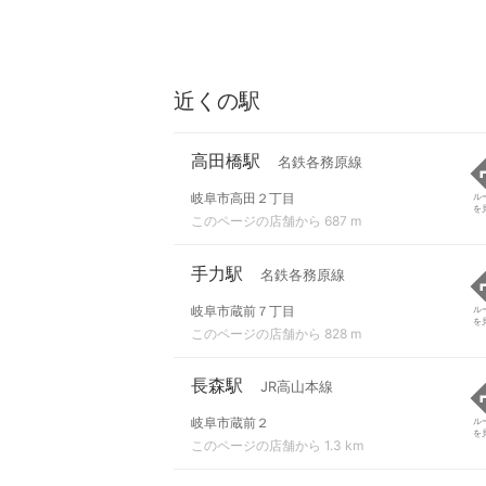
近くの駅
高田橋駅
名鉄各務原線
岐阜市高田２丁目
ル
を
このページの店舗から 687 m
手力駅
名鉄各務原線
岐阜市蔵前７丁目
ル
を
このページの店舗から 828 m
長森駅
JR高山本線
岐阜市蔵前２
ル
を
このページの店舗から 1.3 km