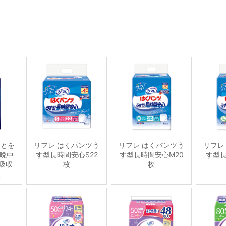
ことを
リフレ はくパンツう
リフレ はくパンツう
リフレ
晩中
す型長時間安心S22
す型長時間安心M20
す型長
吸収
枚
枚
枚