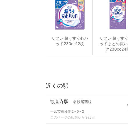
リフレ 超うす安心パ
リフレ 超うす
ッド230cc12枚
ッドまとめ買い
ク230cc24
近くの駅
観音寺駅
名鉄尾西線
一宮市観音寺２-５-２
このページの店舗から 928 m