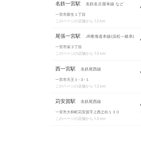
名鉄一宮駅
名鉄名古屋本線 など
一宮市新生１丁目
このページの店舗から 1.2 km
尾張一宮駅
JR東海道本線(浜松～岐阜)
一宮市栄３丁目
このページの店舗から 1.3 km
西一宮駅
名鉄尾西線
一宮市天王１-３-１
このページの店舗から 1.3 km
苅安賀駅
名鉄尾西線
一宮市大和町苅安賀字上西之杁１３０
このページの店舗から 1.3 km