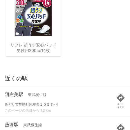
リフレ 超うす安心パッド
男性用200cc14枚
近くの駅
阿左美駅
東武桐生線
みどり市笠懸町阿左美１０５７-４
ルート
を見る
このページの店舗から 1.3 km
藪塚駅
東武桐生線