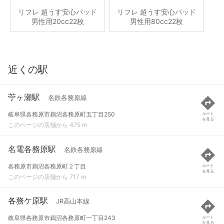
リフレ 超うす安心パッド
リフレ 超うす安心パッド
男性用20cc22枚
男性用80cc22枚
近くの駅
苧ヶ瀬駅
名鉄各務原線
岐阜県各務原市鵜沼各務原町五丁目250
ルート
を見る
このページの店舗から 475 m
名電各務原駅
名鉄各務原線
各務原市鵜沼各務原町２丁目
ルート
を見る
このページの店舗から 717 m
各務ケ原駅
JR高山本線
岐阜県各務原市鵜沼各務原町一丁目243
ルート
を見る