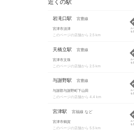
近くの駅
岩滝口駅
宮豊線
宮津市須津
ル
を
このページの店舗から 2.5 km
天橋立駅
宮豊線
宮津市文珠
ル
を
このページの店舗から 2.5 km
与謝野駅
宮豊線
与謝郡与謝野町下山田
ル
を
このページの店舗から 4.4 km
宮津駅
宮福線 など
宮津市鶴賀
ル
を
このページの店舗から 5.5 km