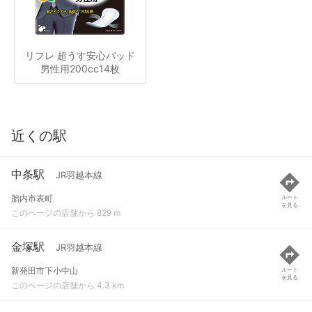
リフレ 超うす安心パッド
男性用200cc14枚
近くの駅
中条駅
JR羽越本線
胎内市表町
ルート
を見る
このページの店舗から 829 m
金塚駅
JR羽越本線
新発田市下小中山
ルート
を見る
このページの店舗から 4.3 km