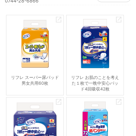
0744-28-6866
リフレ スーパー尿パッド
リフレ お肌のことを考え
男女共用60枚
た１枚で一晩中安心パッ
ド4回吸収42枚