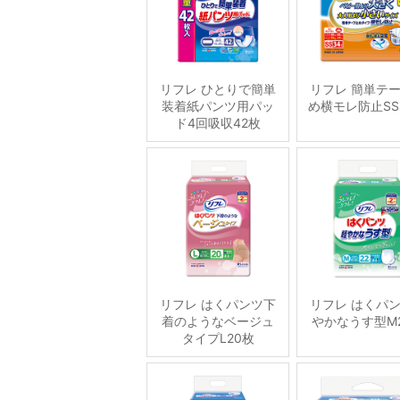
リフレ ひとりで簡単
リフレ 簡単テ
装着紙パンツ用パッ
め横モレ防止SS
ド4回吸収42枚
リフレ はくパンツ下
リフレ はくパ
着のようなベージュ
やかなうす型M
タイプL20枚