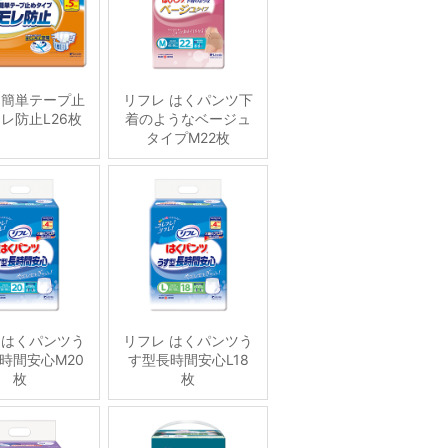
 簡単テープ止
リフレ はくパンツ下
レ防止L26枚
着のようなベージュ
タイプM22枚
 はくパンツう
リフレ はくパンツう
時間安心M20
す型長時間安心L18
枚
枚