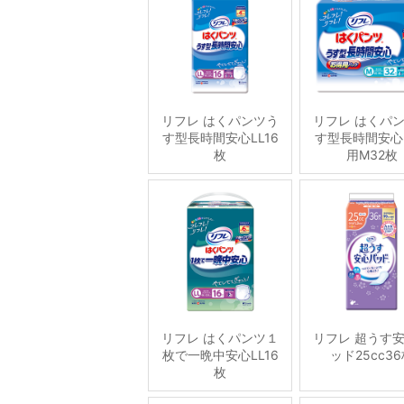
リフレ はくパンツう
リフレ はくパ
す型長時間安心LL16
す型長時間安心
枚
用M32枚
リフレ はくパンツ１
リフレ 超うす
枚で一晩中安心LL16
ッド25cc3
枚