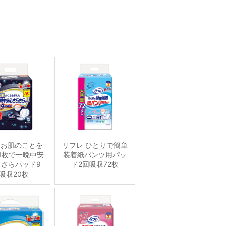
 お肌のことを
リフレ ひとりで簡単
1枚で一晩中安
装着紙パンツ用パッ
さらパッド9
ド2回吸収72枚
吸収20枚