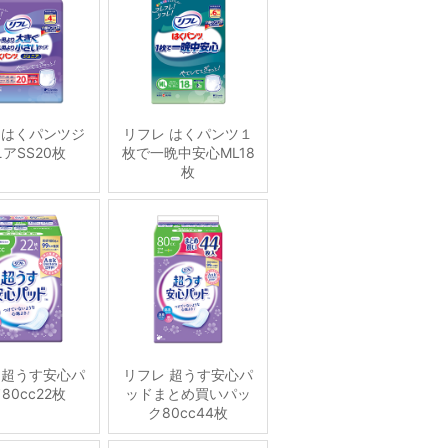
 はくパンツジ
リフレ はくパンツ１
アSS20枚
枚で一晩中安心ML18
枚
 超うす安心パ
リフレ 超うす安心パ
80cc22枚
ッドまとめ買いパッ
ク80cc44枚