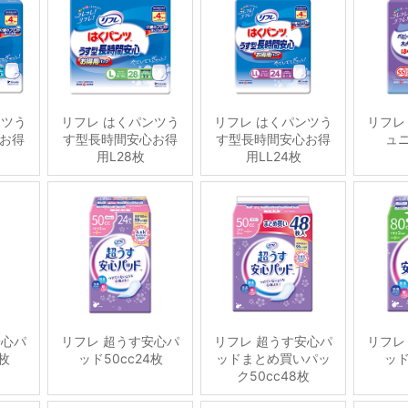
ンツう
リフレ はくパンツう
リフレ はくパンツう
リフレ
お得
す型長時間安心お得
す型長時間安心お得
ュニ
用L28枚
用LL24枚
安心パ
リフレ 超うす安心パ
リフレ 超うす安心パ
リフレ
6枚
ッド50cc24枚
ッドまとめ買いパッ
ッド
ク50cc48枚