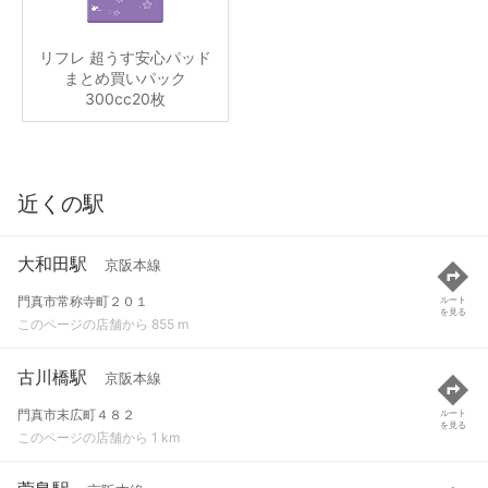
リフレ 超うす安心パッド
まとめ買いパック
300cc20枚
近くの駅
大和田駅
京阪本線
門真市常称寺町２０１
ルート
を見る
このページの店舗から 855 m
古川橋駅
京阪本線
門真市末広町４８２
ルート
を見る
このページの店舗から 1 km