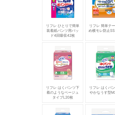
リフレ ひとりで簡単
リフレ 簡単テ
装着紙パンツ用パッ
め横モレ防止SS
ド4回吸収42枚
リフレ はくパンツ下
リフレ はくパ
着のようなベージュ
やかなうす型M
タイプL20枚