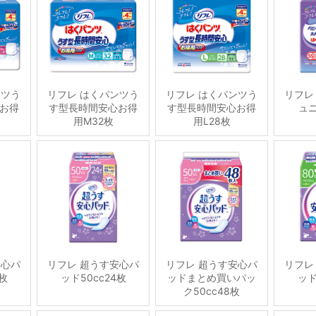
ンツう
リフレ はくパンツう
リフレ はくパンツう
リフレ
お得
す型長時間安心お得
す型長時間安心お得
ュニ
用M32枚
用L28枚
安心パ
リフレ 超うす安心パ
リフレ 超うす安心パ
リフレ
6枚
ッド50cc24枚
ッドまとめ買いパッ
ッド
ク50cc48枚