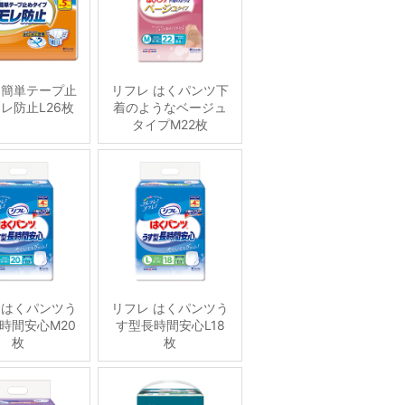
 簡単テープ止
リフレ はくパンツ下
レ防止L26枚
着のようなベージュ
タイプM22枚
 はくパンツう
リフレ はくパンツう
時間安心M20
す型長時間安心L18
枚
枚