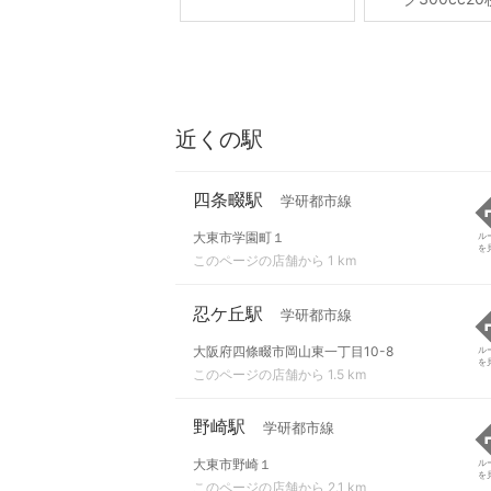
近くの駅
四条畷駅
学研都市線
大東市学園町１
ル
を
このページの店舗から 1 km
忍ケ丘駅
学研都市線
大阪府四條畷市岡山東一丁目10-8
ル
を
このページの店舗から 1.5 km
野崎駅
学研都市線
大東市野崎１
ル
を
このページの店舗から 2.1 km