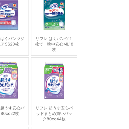
 はくパンツジ
リフレ はくパンツ１
アSS20枚
枚で一晩中安心ML18
枚
 超うす安心パ
リフレ 超うす安心パ
80cc22枚
ッドまとめ買いパッ
ク80cc44枚