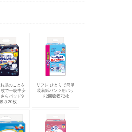
 お肌のことを
リフレ ひとりで簡単
1枚で一晩中安
装着紙パンツ用パッ
さらパッド9
ド2回吸収72枚
吸収20枚