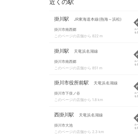
近くの駅
掛川駅
JR東海道本線(熱海～浜松)
掛川市南西郷
ル
を
このページの店舗から 822 m
掛川駅
天竜浜名湖線
掛川市南西郷
ル
を
このページの店舗から 851 m
掛川市役所前駅
天竜浜名湖線
掛川市下俣ノ谷
ル
を
このページの店舗から 1.8 km
西掛川駅
天竜浜名湖線
掛川市大池
ル
を
このページの店舗から 2.3 km