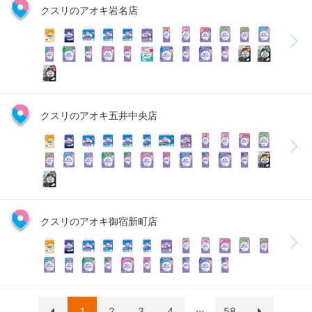
クスリのアオキ岩名店
クスリのアオキ五井中央店
クスリのアオキ御宿新町店
...
1
2
3
4
58